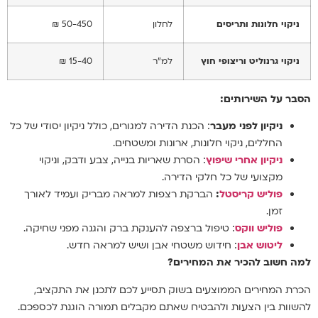
ניקוי חלונות ותריסים
לחלון
50-450 ₪
ניקוי גרנוליט וריצופי חוץ
למ"ר
15-40 ₪
הסבר על השירותים:
ניקיון לפני מעבר
: הכנת הדירה למגורים, כולל ניקיון יסודי של כל
החללים, ניקוי חלונות, ארונות ומשטחים.
ניקיון אחרי שיפוץ
: הסרת שאריות בנייה, צבע ודבק, וניקוי
מקצועי של כל חלקי הדירה.
פוליש קריסטל
:
הברקת רצפות למראה מבריק ועמיד לאורך
זמן.
פוליש ווקס
: טיפול ברצפה להענקת ברק והגנה מפני שחיקה.
ליטוש אבן
: חידוש משטחי אבן ושיש למראה חדש.
למה חשוב להכיר את המחירים?
הכרת המחירים הממוצעים בשוק תסייע לכם לתכנן את התקציב,
להשוות בין הצעות ולהבטיח שאתם מקבלים תמורה הוגנת לכספכם.