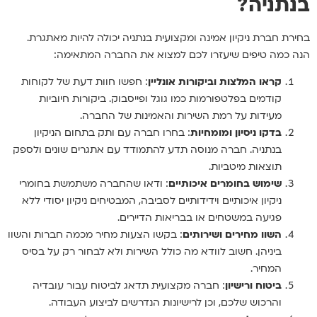
בנתניה?
בחירת חברת ניקיון אמינה ומקצועית בנתניה יכולה להיות מאתגרת.
הנה כמה טיפים שיעזרו לכם למצוא את החברה המתאימה:
קראו המלצות וביקורות אונליין
: חפשו חוות דעת של לקוחות
קודמים בפלטפורמות כמו גוגל ופייסבוק. ביקורות חיוביות
מעידות על רמת השירות והאמינות של החברה.
בדקו ניסיון ומומחיות
: בחרו חברה עם ותק בתחום הניקיון
בנתניה. חברה מנוסה תדע להתמודד עם אתגרים שונים ולספק
תוצאות מיטביות.
שימוש בחומרים איכותיים
: ודאו שהחברה משתמשת בחומרי
ניקיון איכותיים וידידותיים לסביבה, המבטיחים ניקיון יסודי ללא
פגיעה במשטחים או בבריאות הדיירים.
השוו מחירים ושירותים
: בקשו הצעות מחיר מכמה חברות והשוו
ביניהן. חשוב לוודא מה כולל השירות ולא לבחור רק על בסיס
המחיר.
ביטוח ורישיון
: חברה מקצועית תדאג לביטוח עבור עובדיה
והרכוש שלכם, וכן לרישיונות הנדרשים לביצוע העבודה.