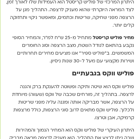
היתרון המרכזי של פוליש קריסטל הוא העמידות שלו לאורך זמן,
לצד המראה היוקרתי שהוא מעניק לרצפה. התהליך מגן על
הרצפה מפני שחיקה, שריטות וכתמים, ומאפשר ניקוי ותחזוקה
קלים יותר.
מחיר פוליש קריסטל
מתחיל מ-25 ש"ח למ"ר, והמחיר הסופי
נקבע בהתאם לגודל השטח, מצב הרצפה וסוג החומרים
המשמשים. ב"פוליש ספיר" אנו מציעים מחירים תחרותיים
ושירות מקצועי עם מעל ל-30 שנות ניסיון.
פוליש ווקס בגבעתיים
פוליש ווקס הוא שיטה ותיקה ופשוטה להענקת ברק והגנה
לרצפה. בתהליך זה, מורחים שכבה של ווקס (שעווה) מיוחדת
על הרצפה, אשר מבריקה אותה ומגנה עליה מפני שריטות
ולכלוך. פוליש ווקס מתאים לרוב סוגי הרצפות, כולל מרצפות
קרמיקה, אבן וטרצו.
היתרון העיקרי של פוליש ווקס הוא המחיר הנמוך והמהירות
שבה ניתן לבצע את התהליך. הוא מעניק לרצפה מראה מבריק