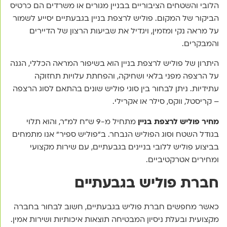
הלובי והשטחים הציבוריים בבניין מגורים או משרדים הם כרטיס
הביקור של המקום. פוליש לרצפת בניין בגבעתיים יסייע לשמור
על מראה נקי ומזמין, ויגדיל את שביעות הרצון של הדיירים
והמבקרים.
היתרון של פוליש לרצפת בניין הוא בשיפור המראה הכללי, הגנה
על הרצפה מפני בלאי ושחיקה, והפחתת עלויות תחזוקה
עתידיות. ניתן לבחור בין סוגי פוליש שונים בהתאם לסוג הרצפה
– קריסטל, ווקס, סילר או אקרילי.
מחיר פוליש לרצפת בניין
מתחיל מ-9 ש"ח למ"ר, והוא תלוי
בגודל השטח וסוג הפוליש הנבחר. ב"פוליש ספיר" אנו מתמחים
בביצוע פוליש ללובי בניינים בגבעתיים, עם שירות מקצועי
ומחירים אטרקטיביים.
חברת פוליש בגבעתיים
כאשר מחפשים חברת פוליש בגבעתיים, חשוב לבחור בחברה
מקצועית ובעלת ניסיון המבטיחה תוצאות איכותיות ושירות אמין.