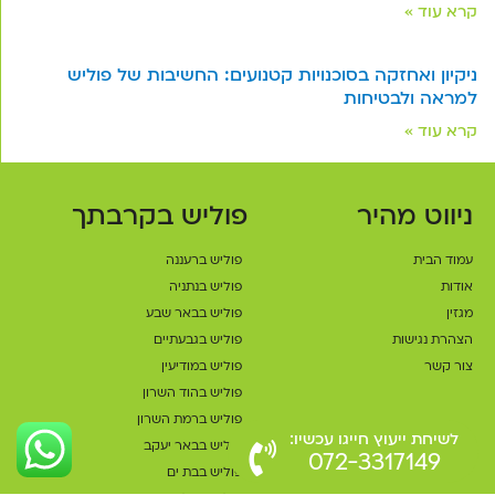
קרא עוד »
ניקיון ואחזקה בסוכנויות קטנועים: החשיבות של פוליש
למראה ולבטיחות
קרא עוד »
ניווט מהיר
פוליש בקרבתך
עמוד הבית
פוליש ברעננה
אודות
פוליש בנתניה
מגזין
פוליש בבאר שבע
הצהרת נגישות
פוליש בגבעתיים
צור קשר
פוליש במודיעין
פוליש בהוד השרון
פוליש ברמת השרון
לשיחת ייעוץ חייגו עכשיו:
פוליש בבאר יעקב
072-3317149
פוליש בבת ים