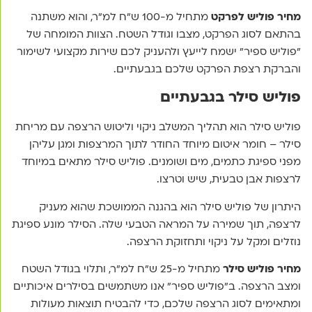
מחיר פוליש לפרקט
מתחיל מ-100 ש"ח למ"ר, והוא משתנה
בהתאם לסוג הפרקט, מצבו וגודל השטח. הצוות המומחה של
"פוליש ספיר" ישמח לייעץ ולהעניק לכם שירות מקצועי לשימור
והברקת רצפת הפרקט שלכם בגבעתיים.
פוליש סילר בגבעתיים
פוליש סילר הוא תהליך המשלב ניקוי וליטוש הרצפה עם מריחת
סילר – חומר איטום מיוחד החודר לתוך המרצפות ומגן עליהן
מפני ספיגת כתמים, מים ושומנים. פוליש סילר מתאים במיוחד
לרצפות אבן טבעית, שיש וטרצו.
היתרון של פוליש סילר הוא בהגנה הממושכת שהוא מעניק
לרצפה, תוך שמירה על המראה הטבעי שלה. הסילר מונע ספיגת
נוזלים ומקל על ניקוי ותחזוקת הרצפה.
מחיר פוליש סילר
מתחיל מ-25 ש"ח למ"ר, ותלוי בגודל השטח
ומצב הרצפה. ב"פוליש ספיר" אנו משתמשים בסילרים איכותיים
ומתאימים לסוג הרצפה שלכם, כדי להבטיח תוצאות מעולות