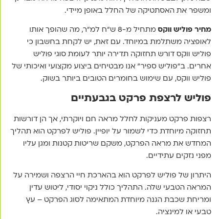
ומשפר את האסתטיקה של החלל באופן מיידי.
מחיר פוליש ווקס
מתחיל מ-8 ש"ח למ"ר, מה שהופך אותו
לאופציה משתלמת במיוחד. עם זאת, יש לקחת בחשבון כי
פוליש ווקס דורש תחזוקה תדירה יותר לעומת סוגי פוליש
אחרים. ב"פוליש ספיר" אנו מבטיחים ביצוע מקצועי ואיכותי של
פוליש ווקס, עם שימוש בחומרים הטובים ביותר בשוק.
פוליש לרצפת פרקט בגבעתיים
רצפות פרקט מעניקות לחלל מראה חם ויוקרתי, אך הן דורשות
תחזוקה מיוחדת כדי לשמור על יופיין. פוליש לפרקט הוא תהליך
המחדש את מראה הפרקט, משקם שריטות קטנות ומגן עליו
מפני נזקים עתידיים.
היתרון של פוליש לפרקט הוא בהארכת חיי הרצפה ושמירה על
המראה הטבעי שלה. התהליך כולל ניקוי יסודי, ליטוש עדין
ומריחת שכבת הגנה מיוחדת המתאימה לסוג הפרקט – עץ
טבעי או למינציה.