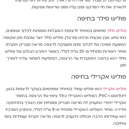
פרקט מבריק ועמיד שנראה חדש לאורך זמן. פוליש לפרקט עוזר
להאריך את חיי הפרקט ומגן עליו מפני שריטות ופגיעות.
פוליש סילר בחיפה
פוליש סילר
מתאים במיוחד לרצפות הסובלות מספיגת לכלוך ושומנים,
כמו שיש, אבן טבעית וגרניט פורצלן. פוליש סילר יוצר שכבת מגן שקופה
המונעת ספיגה של לכלוך ומים ומעניקה לרצפה מראה מבריק ויוקרתי.
מחיר השירות מתחיל מ-25 ש"ח למ"ר, כאשר היתרון הבולט של פוליש
סילר הוא בהגנה המוגברת על הרצפה, המסייעת לשמור עליה לאורך
זמן.
פוליש אקרילי בחיפה
פוליש אקרילי
הוא פוליש עמיד במיוחד שמתאים בעיקר לרצפות בטון,
לינולאום ו-PVC. הפוליש האקרילי כולל ציפוי של הרצפה בחומר
אקרילי ייחודי המעניק לה מראה מבריק ומפחית את הצורך בתחזוקה
תדירה. מחיר הפוליש האקרילי מתחיל מ-9 ש"ח למ"ר, והיתרון המרכזי
הוא עמידותו הרבה ויכולתו להעניק לרצפה מראה יוקרתי ועמידות בפני
שחיקה.