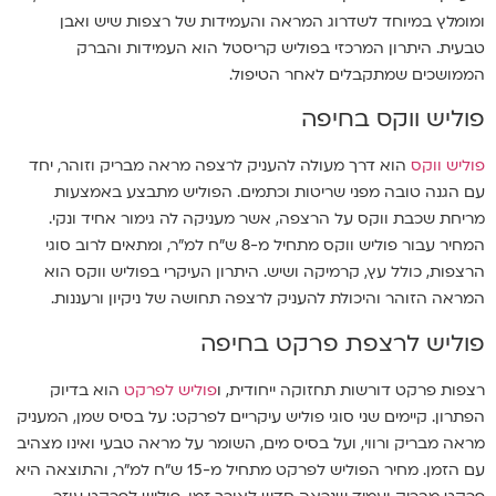
ומומלץ במיוחד לשדרוג המראה והעמידות של רצפות שיש ואבן
טבעית. היתרון המרכזי בפוליש קריסטל הוא העמידות והברק
הממושכים שמתקבלים לאחר הטיפול.
פוליש ווקס בחיפה
פוליש ווקס
הוא דרך מעולה להעניק לרצפה מראה מבריק וזוהר, יחד
עם הגנה טובה מפני שריטות וכתמים. הפוליש מתבצע באמצעות
מריחת שכבת ווקס על הרצפה, אשר מעניקה לה גימור אחיד ונקי.
המחיר עבור פוליש ווקס מתחיל מ-8 ש"ח למ"ר, ומתאים לרוב סוגי
הרצפות, כולל עץ, קרמיקה ושיש. היתרון העיקרי בפוליש ווקס הוא
המראה הזוהר והיכולת להעניק לרצפה תחושה של ניקיון ורעננות.
פוליש לרצפת פרקט בחיפה
רצפות פרקט דורשות תחזוקה ייחודית, ו
פוליש לפרקט
הוא בדיוק
הפתרון. קיימים שני סוגי פוליש עיקריים לפרקט: על בסיס שמן, המעניק
מראה מבריק ורווי, ועל בסיס מים, השומר על מראה טבעי ואינו מצהיב
עם הזמן. מחיר הפוליש לפרקט מתחיל מ-15 ש"ח למ"ר, והתוצאה היא