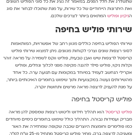
שתשדרג את חלל הפנים. במאמר זה נציג את כל סוגי הפוליש השונים
ואת היתרונות הייחודיים של כל שירות, על מנת שתוכלו לבחור את סוג
ה
ניקיון ופוליש
המתאים ביותר לצרכים שלכם.
שירותי פוליש בחיפה
שירותי הפוליש בחיפה כוללים מגוון רחב של אפשרויות, המותאמות
לסוגי רצפות שונים וצרכי לקוחות מגוונים. ניתן למצוא שירותי פוליש
קריסטל לרצפות שיש ואבן טבעית, פוליש ווקס לשמירה על מראה זוהר
וקלות ניקוי, פוליש סילר להגנה מקיפה מפני לכלוך ונוזלים, ופוליש
אקרילי הנחשב לעמיד במיוחד במקומות עם תנועה ערה. כל אחד
מהשירותים נעשה במקצועיות ותוך שימוש בחומרים האיכותיים ביותר,
על מנת להעניק לרצפה מראה מרשים ותחושת יוקרה.
פוליש קריסטל בחיפה
פוליש קריסטל
הוא תהליך חידוש וליטוש רצפות שמספק להן מראה
מבריק ועמידות גבוהה. התהליך כולל שימוש בחומרים כימיים מיוחדים
כמו פולימרים וחומצות היוצרים שכבה שקופה שמחזירה את האור
ומעניקה לרצפה ברק. מחיר פוליש קריסטל מתחיל מ-25 ש"ח למ"ר,