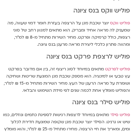
פוליש ווקס בנס ציונה
פוליש ווקס
יוצר שכבת מגן על הרצפה בעזרת חומר דמוי שעווה, מה
שמעניק לה מראה אחיד ומבריק. הוא מתאים למגוון רחב של סוגי
רצפות, כולל קרמיקה ופרקט. מחיר השירות מתחיל מ-8 ₪ למ"ר,
ומהווה פתרון כלכלי ליצירת מראה מרענן בנס ציונה.
פוליש לרצפת פרקט בנס ציונה
פוליש לפרקט
מתאים במיוחד לסוג ריצוף זה, בין אם מדובר בפרקט
עץ טבעי או למינציה. הוא מספק שכבת מגן המונעת שריטות ושחיקה
ושומרת על מראה הרענן של העץ. מחיר השירות מתחיל מ-15 ₪ למ"ר,
והפוליש מומלץ אחת לכמה שנים לפי מידת השימוש והבלאי.
פוליש סילר בנס ציונה
פוליש סילר
מתאים במיוחד לרצפות רגישות לספיגת כתמים ונוזלים, כמו
שיש או גרניט. הסילר יוצר שכבת מגן שקופה שמונעת חדירת לכלוך
ומים, ומאריך את חיי הרצפה. מחירו מתחיל מ-25 ₪ למ"ר, והוא מומלץ