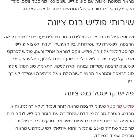
מראה מטופח ומושך. עם סוגי פוליש שונים כמו קריסטל, ווקס, סילר
ואקרילי, תוכלו לבחור בטיפול המתאים ביותר לרצפה שלכם.
שירותי פוליש בנס ציונה
שירותי הפוליש בנס ציונה כוללים מבחר טיפולים ייעודיים לשיפור מראה
הרצפה ולשמירה על עמידותה. בין האפשרויות ניתן למצוא פוליש
קריסטל למראה זוהר, פוליש ווקס למראה אחיד ורענן, פוליש לפרקט
שמגן על עץ רגיש, פוליש סילר שמונע ספיגת לכלוך, ופוליש אקרילי
שמעניק לרצפה עמידות גבוהה וקלה לניקוי. התאמת סוג הפוליש לפי
סוג הרצפה והמראה הרצוי חשובה לתוצאה מרהיבה ועמידה לאורך
זמן.
פוליש קריסטל בנס ציונה
פוליש קריסטל
מעניק לרצפה מראה זוהר ועמידות לאורך זמן, והוא
מבוצע בעזרת מכונה מיוחדת שמחדירה את חומר הפוליש לנקבוביות
הרצפה. השירות מתאים לרצפות שיש ואבן טבעית. מחיר פוליש
קריסטל מתחיל מ-25 ₪ למ"ר, והוא אידיאלי למי שמחפש מראה
מבריק ועמיד במיוחד.