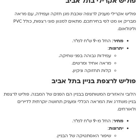
פוליש אקרילי בתל אביב
פוליש אקרילי מעניק לרצפה שכבת מגן חזקה ועמידה, עם מראה
מבריק או מט לפי בחירתכם. מתאים למגוון סוגי רצפות, כולל PVC
ולינולאום.
מחיר
: החל מ-9 ש"ח למ"ר.
יתרונות
:
עמידות גבוהה בפני שחיקה.
מראה אחיד ומרשים.
קלות תחזוקה וניקיון.
פוליש לרצפת בניין בתל אביב
הלובי והאזורים המשותפים בבניין הם הפנים של המבנה. פוליש לרצפת
בניין משדרג את המראה הכללי ומעניק תחושה יוקרתית לדיירים
ולאורחים.
מחיר
: החל מ-9 ש"ח למ"ר.
יתרונות
:
שיפור האסתטיקה של הבניין.